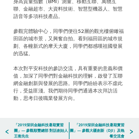
身高質量指數（BMI）測量、移動互聯、萬物互
聯、金融超市、大資料技術、智慧型機器人、智慧
語音等多項科技產品。
參觀完體驗中心，同學們便往52層的觀光樓俯瞰福
田區的城巿景，又興奮自拍。看到福田區的城巿規
劃、各幢新式的摩天大廈，同學們都感嘆祖國發展
的迅猛。
本次對平安科技的參訪交流，具有重要的意義和價
值，加深了同學們對金融科技的理解，啟發了互聯
網金融創新與發展的思路。同學們紛紛表示不虛此
行，受益匪淺。我們期待同學們通過本次拜訪活
動，思考日後職業發展方向。
「2019深圳金融科技暑期實習
「2019深圳金融科技暑期實習
團」— 參觀順豐總部 對話創始人
團」— 參觀大疆創新（DJI）及晚
王衛先生
餐交流會