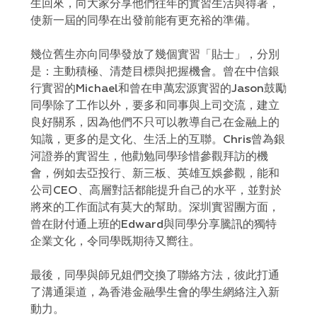
生回來，向大家分享他們往年的實習生活與得著，
使新一屆的同學在出發前能有更充裕的準備。
幾位舊生亦向同學發放了幾個實習「貼士」，分別
是：主動積極、清楚目標與把握機會。曾在中信銀
行實習的Michael和曾在申萬宏源實習的Jason鼓勵
同學除了工作以外，要多和同事與上司交流，建立
良好關系，因為他們不只可以教導自己在金融上的
知識，更多的是文化、生活上的互聯。Chris曾為銀
河證券的實習生，他勸勉同學珍惜參觀拜訪的機
會，例如去亞投行、新三板、英雄互娛參觀，能和
公司CEO、高層對話都能提升自己的水平，並對於
將來的工作面試有莫大的幫助。深圳實習團方面，
曾在財付通上班的Edward與同學分享騰訊的獨特
企業文化，令同學既期待又嚮往。
最後，同學與師兄姐們交換了聯絡方法，彼此打通
了溝通渠道，為香港金融學生會的學生網絡注入新
動力。