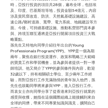
時，亞投行投資的項目共28個，遍布全球，包括埃
及、印度、巴基斯坦等地，投資金額54億元，內容
涉及貧民窟改造、防洪、天然氣基礎設施建設、高
速公路/鄉村道路、寬帶、電力系統、地鐵建設等方
面。今後，可持續基礎設施、推動私營部門資本參
與、跨境互聯互通將是亞投行開展項目投資三大戰
略重點。
孫先生又特地向同學介紹往年出台的Young
Professionals Program(YPP)。YPP是一個為期
兩年，聚焦在銀行投資運作、政策和戰略三大範疇
的寶貴工作和學習機會，並為參與者提供一對一導
師培訓。他又簡介了YPP的參與條件與內容，歡迎
32歲以下，持有相關碩士學位、至少兩年工作經
驗，而對亞投行工作充滿熱情的青年加入他們，孫
先生也鼓勵同學將來參與YPP，進入亞投行工作。
而袁女士亦向同學分享了從香港來到亞投行就業的
感受與收獲，她指在這個國際組織上能接觸到來自
全球的同儕，帶來不同專業知識與識見，擴闊自己