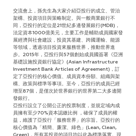
交流會上，孫先生為大家介紹亞投行的成立、管治
架構、投資項目與策略制定。與一般商業銀行不
同，亞投行的定位是21世紀多邊發展銀行(MDB)，
法定資本1000億美元，主要工作是輔助成員國家發
展經濟與社會建設，投資其基建、跨國運輸、能源
等領域，透過項目投資來服務世界，推動世界進
步。2015年，亞投行與57個創始成員國簽署《亞洲
基礎設施投資銀行協定》(Asian Infrastructure
Investment Bank Articles of Agreement)，訂
定了亞投行的核心價值、成員資本份額、組織與架
構、政策與標準等事項。至今，亞投行的成員已經
增至87個，是僅次於世界銀行的世界第二大多邊開
發銀行。
亞投行設立了公開公正的投票制度，並規定域內成
員擁有至少70%資本認繳比例 ，確保了成員的權
益，維護了亞投行「服務世界」的宗旨。亞投行的
核心價值為「精簡、廉潔、綠色」(Lean, Clean,
Green)，所有其投資的項目均以此為標準落實。現